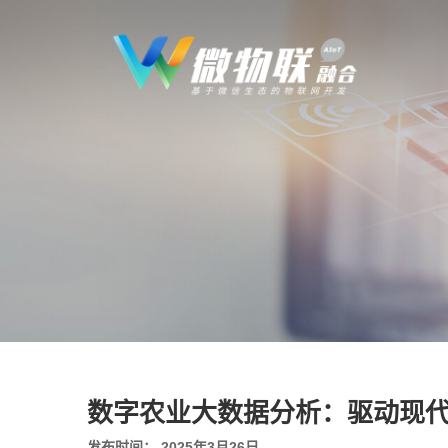
数字农业大数据分析：驱动现
发布时间： 2025年3月26日