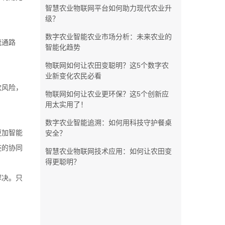
智慧农业物联网平台如何助力现代农业升
级？
数字农业智能农业市场分析：未来农业的
流通路
智能化趋势
物联网如何让农田变聪明？这5个数字农
业新变化农民必看
款风险，
物联网如何让农业更环保？这5个创新应
用太实用了！
数字农业智能追溯：如何用科技守护餐桌
更加智能
安全？
链的协同
智慧农业物联网技术应用：如何让农田变
得更聪明？
解决。只