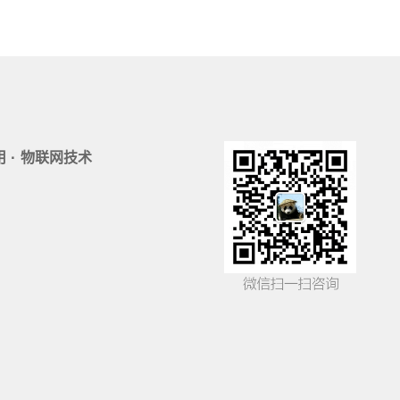
·
用
物联网技术