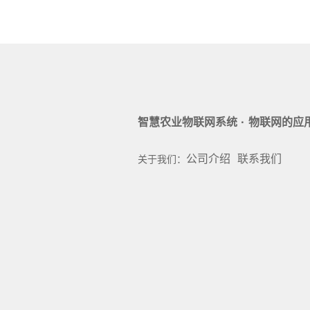
·
智慧农业物联网系统
物联网的应
公司介绍
联系我们
关于我们：