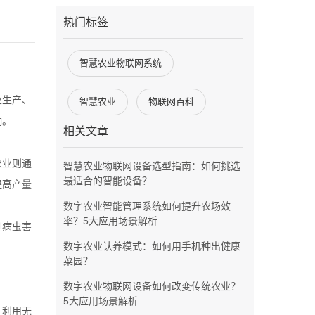
热门标签
智慧农业物联网系统
业生产、
智慧农业
物联网百科
响。
相关文章
农业则通
智慧农业物联网设备选型指南：如何挑选
最适合的智能设备？
提高产量
数字农业智能管理系统如何提升农场效
率？5大应用场景解析
测病虫害
数字农业认养模式：如何用手机种出健康
菜园？
数字农业物联网设备如何改变传统农业？
5大应用场景解析
，利用无