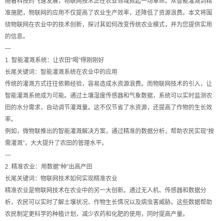
随着科技的飞速发展，物联网技术正在农业领域掀起一场革命。从智能灌溉到精
准施肥，物联网的应用不仅提高了农业生产效率，还降低了资源浪费。本文将围
绕物联网在农业中的技术创新，探讨其如何改变传统农业模式，并为您提供实用
的信息。
—
1. 智能灌溉系统：让农田“喝”得刚刚好
长尾关键词：智能灌溉系统在农业中的应用
传统的灌溉方式往往依赖经验，容易造成水资源浪费。而物联网技术的引入，让
智能灌溉系统成为可能。通过土壤湿度传感器和气象数据，系统可以实时监测农
田的水分需求，自动调节灌溉量。这不仅节省了水资源，还提高了作物的生长效
率。
例如，微物联推出的智能灌溉解决方案，通过精准的数据分析，帮助农民实现“按
需灌溉”，大大提升了农田的管理水平。
—
2. 精准农业：用数据“种”出高产田
长尾关键词：物联网技术如何实现精准农业
精准农业是物联网技术在农业中的另一大创新。通过无人机、传感器和数据分
析，农民可以实时了解土壤状况、作物生长情况以及病虫害威胁。这些数据帮助
农民制定更科学的种植计划，减少农药和化肥的使用，同时提高产量。