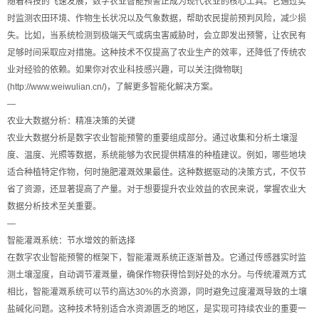
随着科技的飞速发展，数字农业智能预警正成为现代农业的核心工具。它通过实
时监测农田环境、作物生长状况以及气象数据，帮助农民提前预判风险，减少损
失。比如，当系统检测到极端天气或病虫害威胁时，会立即发出预警，让农民有
足够时间采取应对措施。这种技术不仅提高了农业生产的效率，还降低了传统农
业对经验的依赖。如果你对农业科技感兴趣，可以关注[微物联]
(http://www.weiwulian.cn/)，了解更多智能化解决方案。
—
农业大数据分析：精准决策的关键
农业大数据分析是数字农业智能预警的重要组成部分。通过收集和分析土壤湿
度、温度、光照等数据，系统能够为农民提供精准的种植建议。例如，哪些地块
适合种植特定作物，何时施肥灌溉效果最佳。这种数据驱动的决策方式，不仅节
省了资源，还显著提高了产量。对于想要提升农业效益的农民来说，掌握农业大
数据分析技术至关重要。
—
智能灌溉系统：节水增效的新选择
在数字农业智能预警的框架下，智能灌溉系统正逐渐普及。它通过传感器实时监
测土壤湿度，自动调节灌溉量，确保作物获得恰到好处的水分。与传统灌溉方式
相比，智能灌溉系统可以节约高达30%的水资源，同时避免过度灌溉导致的土壤
盐碱化问题。这种技术特别适合水资源匮乏的地区，是实现可持续农业的重要一