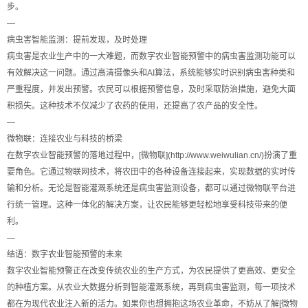
步。
—
病虫害智能监测：提前发现，及时处理
病虫害是农业生产中的一大难题，而数字农业智能预警中的病虫害监测功能可以
有效解决这一问题。通过高清摄像头和AI算法，系统能够实时识别病虫害种类和
严重程度，并发出预警。农民可以根据预警信息，及时采取防治措施，避免大面
积损失。这种技术不仅减少了农药的使用，还提高了农产品的安全性。
—
微物联：连接农业与科技的桥梁
在数字农业智能预警的落地过程中，[微物联](http://www.weiwulian.cn/)扮演了重
要角色。它通过物联网技术，将农田中的各种设备连接起来，实现数据的实时传
输和分析。无论是智能灌溉系统还是病虫害监测设备，都可以通过微物联平台进
行统一管理。这种一体化的解决方案，让农民能够更轻松地享受科技带来的便
利。
—
结语：数字农业智能预警的未来
数字农业智能预警正在改变传统农业的生产方式，为农民提供了更高效、更安全
的种植方案。从农业大数据分析到智能灌溉系统，再到病虫害监测，每一项技术
都在为现代农业注入新的活力。如果你也想拥抱这场农业革命，不妨从了解[微物