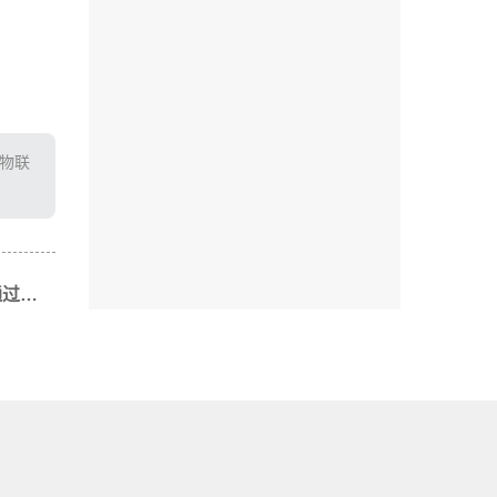
T物联
下一篇: 数字农业可视化技术：如何通过微物联提升农业生产效率？