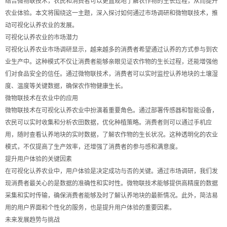
结合微物联技术，农民和消费者可以更直观地了解农作物的生长过程，从而提升
农业体验。本文将围绕这一主题，深入探讨如何通过市场调研和微物联技术，推
动可视化认养农业的发展。
可视化认养农业的市场潜力
可视化认养农业市场调研显示，越来越多的消费者希望通过认养的方式参与到农
业生产中。这种模式不仅让消费者能够亲眼见证农作物的生长过程，还能增强他
们对食品安全的信任。通过微物联技术，消费者可以实时监控认养地块的土壤湿
度、温度等关键数据，确保农作物健康生长。
微物联技术在农业中的应用
微物联技术在可视化认养农业中扮演着重要角色。通过部署传感器和智能设备，
农民可以实时收集和分析农田数据，优化种植策略。消费者则可以通过手机应
用，随时查看认养地块的实时数据，了解农作物的生长状况。这种透明化的农业
模式，不仅提高了生产效率，还增强了消费者的参与感和满意度。
提升用户体验的关键因素
在可视化认养农业中，用户体验是决定成功与否的关键。通过市场调研，我们发
现消费者最关心的是数据的准确性和实时性。微物联技术能够提供高精度的数据
采集和实时传输，确保消费者能够及时了解认养地块的最新情况。此外，简洁易
用的用户界面和个性化的服务，也是提升用户体验的重要因素。
未来发展趋势与挑战