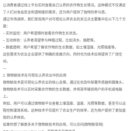
让消费者通过线上平台实时查看自己认养的农作物生长情况。这种模式不仅满足
了人们对食品安全和透明度的需求，还为用户提供了独特的参与感。
通过市场调研，我们发现用户对可视化认养农业的关注点主要集中在以下几个方
面：
– 实时监控：用户希望随时查看农作物生长状态。
– 互动体验：认养者渴望参与种植过程，比如浇水、施肥等。
– 数据透明：用户希望了解农作物的生长数据，如土壤湿度、光照强度等。
这些需求为农业企业提供了明确的发展方向，同时也为技术应用提供了广阔空
间。
—
2. 微物联技术在可视化认养农业中的应用
微物联技术是可视化认养农业的核心支撑。通过在农田中部署传感器和摄像头，
微物联技术可以实时采集农作物的生长数据，并将其传输到用户的手机或电脑
上。
例如，用户可以通过微物联平台查看土壤湿度、温度、光照等数据，甚至可以远
程控制灌溉系统。这种技术不仅提升了农业生产的效率，还为用户提供了更加直
观的认养体验。
如果你想了解更多关于微物联技术的应用，可以访问[微物联官网]