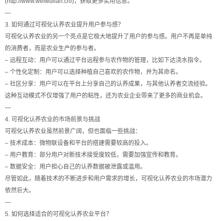
(http://www.weiwulian.cn/)，获取更多实用信息。
—
3. 如何通过可视化认养农业提升用户参与感？
可视化认养农业的另一个亮点是它极大地提升了用户的参与感。用户不再是单纯
的消费者，而是农业生产的参与者。
– 远程互动：用户可以通过平台远程参与农作物的管理，比如下达浇水指令。
– 个性化定制：用户可以选择种植自己喜欢的农作物，并为其命名。
– 社区分享：用户可以在平台上分享自己的认养成果，与其他认养者交流经验。
这种互动模式不仅增强了用户的粘性，还为农业企业带来了更多的商业机会。
—
4. 可视化认养农业的市场前景与挑战
可视化认养农业虽然前景广阔，但也面临一些挑战：
– 技术成本：微物联设备和平台的搭建需要较高的投入。
– 用户教育：部分用户对新技术接受度较低，需要加强宣传和教育。
– 数据安全：用户担心自己的认养数据被泄露或滥用。
尽管如此，随着技术的不断进步和用户需求的增长，可视化认养农业的市场潜力
依然巨大。
—
5. 如何选择适合的可视化认养农业平台？