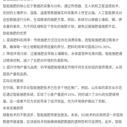
智能施肥的核心在于数据的采集与分析。通过传感器、无人机和卫星遥感技术，
农田的土壤养分、湿度、温度等数据被实时采集并上传至云端。人工智能算法对
这些数据进行分析，生成精准的施肥方案。例如，系统可以根据土壤氮、磷、钾
含量的差异，为不同区域制定个性化的施肥计划，避免过度施肥或施肥不足。
智能施肥的优势
1. 提高肥料利用率：传统施肥方式往往存在浪费现象，而智能施肥通过精准计
算，确保每一块土地都能获得适量的养分，肥料利用率可提高20%-30%。
2. 降低环境污染：过量施肥会导致土壤酸化、水体富营养化等问题。智能施肥通
过精准控制，减少了化肥对环境的负面影响。
3. 提升作物产量与品质：科学施肥能够满足作物不同生长阶段的营养需求，从而
提高产量和品质。
实际应用案例
在中国，数字农业智能施肥技术已在多个地区推广。例如，山东省的某农业示范
区通过智能施肥系统，实现了小麦产量提升15%，同时减少了30%的化肥使用
量。这一成果不仅为农民带来了经济效益，也为环境保护做出了贡献。
未来发展趋势
随着技术的不断进步，智能施肥将更加普及。未来，5G技术的应用将进一步提高
数据传输速度，区块链技术则能确保施肥数据的透明性和可追溯性。此外，智能