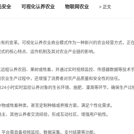
品安全
可视化认养农业
物联网农业
> 正文
未有的变革。可视化认养农业商业模式作为一种新兴的农业经营方式，正
模式的核心特点、运作机制及其对农业产业链的影响。
以远程认养农田、果树或牲畜，并通过实时视频监控、传感器数据等技术
到农业生产过程中，还增强了消费者对农产品质量和安全性的信任。
可以24小时实时监控认养对象的生长环境、施肥、灌溉等环节，确保生产过
农作物或牲畜种类，甚至定制种植或养殖方案，满足个性化需求。
农场主、其他认养者交流经验，形成互动社区，增强用户粘性。
务。平台需具备视频监控、数据采集、支付结算等功能。