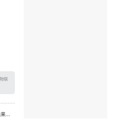
T物联
下一篇: 可视化认养农业发展趋势：未来农业的新模式