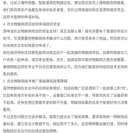
单，比如土壤传感器、智能灌溉控制器这些。建议购买前先上微物联官网看看，
他们家的很多产品都在各地补贴名录里。另外记得保留好购买发票和相关凭证，
这样才能顺利申请补贴。
4. 农业物联网项目如何申请政府资金
想申请农业物联网项目的资金支持？其实没那么难！首先你要有个靠谱的项目计
划书，写清楚要用物联网技术解决什么问题，预计能带来多少效益。然后就可以
向当地农业农村局提交申请了。
现在政府特别支持那些能带动周边农户一起发展的物联网项目。如果你能联合几
户农民一起申请，成功率会更高。另外，选择成熟可靠的物联网方案也很重要，
像微物联这样的专业平台往往更受政府认可，因为他们能提供持续的技术支持和
售后服务。
5. 农业物联网技术推广面临哪些政策障碍
虽然物联网在农业中的应用前景很好，但目前推广还是遇到了一些政策上的”坎”。
比如有些地方补贴标准不统一，设备接口标准也不一致，导致农民买了设备却用
不起来。还有些地区数据共享机制不完善，物联网收集的信息不能很好地为决策
服务。
不过这些问题正在逐步解决。国家已经出台了相关政策，要求各地统一物联网设
备标准，建立农业大数据平台。相信用不了多久，这些障碍都会被扫清，到时候
物联网在农业中的应用会更加顺畅。