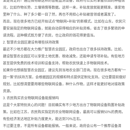
案是肯定的！通过微物联这样的智能监测设备，政府可以实时掌握农田的种植情
况，比如作物长势、土壤墒情等数据。这样一来，补贴发放就能更精准，谁家地
里种了什么、种了多少都一目了然，再也不用担心补贴被冒领或者漏发了。
而且，现在很多地方已经开始试点”物联网+补贴”的新模式。比如在山东，农民只
要安装指定的物联网设备，就能自动获得相应的补贴资格，省去了很多繁琐的申
请流程。这种模式既方便了农民，也让政府的钱花得更值当。
2. 智慧农业园区建设有哪些扶持政策
最近不少地方都在大力推广智慧农业园区，政府也出台了很多扶持政策。比如，
建设智慧农业园区可以享受土地优惠、税收减免，还能申请专项补贴。有些地方
甚至提供免费的技术培训和设备支持，帮助农民快速上手物联网技术。
如果你也想搞智慧农业园区，建议先到当地农业部门咨询。现在很多地方都有”一
园一策”的扶持方案，会根据园区的规模和特点提供定制化支持。记住要提前做好
规划，比如想清楚要用哪些物联网设备，种什么作物，这样才能更好地对接政策
资源。
3. 农民购买农业物联网设备能报销吗
这是个大家特别关心的问题！目前确实有不少地方出台了物联网设备购置补贴政
策。比如在江苏，农民购买指定的农业物联网设备，最高可以报销50%的费用。
有些经济发达地区补贴力度更大，能达到70%左右。
不过要注意，不是所有设备都能报销。一般来说，政府会公布一个推荐设备清