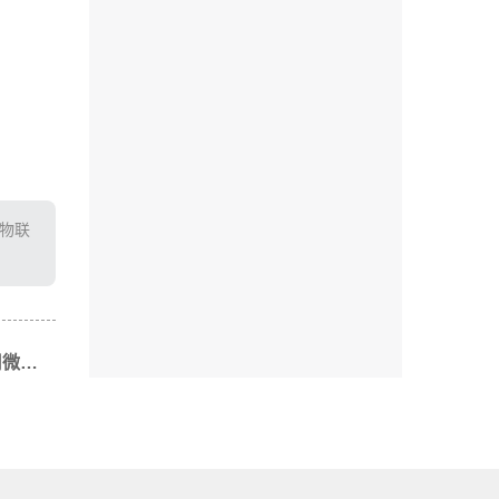
T物联
下一篇: 智慧农业数据分析：如何利用微物联技术提升农业效率