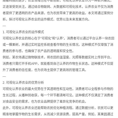
随着科技的进步，农业领域也在不断创新，可视化认养农业作为一种新兴模式，
正逐渐受到关注。通过结合物联网、大数据和可视化技术，认养农业不仅为消费
者提供了更透明的农产品来源，也为农民带来了更高的收益。本文将通过案例分
析，探讨可视化认养农业的运作模式、优势以及未来发展方向。
—
1. 可视化认养农业的运作模式
可视化认养农业的核心在于“可视化”和“认养”。消费者可以通过平台认养一块农田
或一棵果树，并通过实时监控系统查看作物的生长情况。这种模式不仅增强了消
费者的参与感，也确保了农产品的透明度和安全性。
例如，某农场通过微物联技术，将农田的温湿度、光照等数据实时上传到平台，
消费者只需打开手机APP，就能看到自己认养的作物生长状态。这种模式不仅提
升了消费者的信任度，也为农场主提供了更高效的管理工具。
—
2. 可视化认养农业的优势分析
可视化认养农业的最大优势在于其透明性和互动性。消费者可以全程参与作物的
生长过程，从播种到收获，每一个环节都清晰可见。这种模式不仅满足了消费者
对食品安全的需求，也为农业品牌提供了差异化竞争的机会。
此外，可视化认养农业还能帮助农民优化种植流程。通过数据分析，农民可以更
精准地掌握作物的生长需求，从而减少资源浪费，提高产量。例如，某果园通过