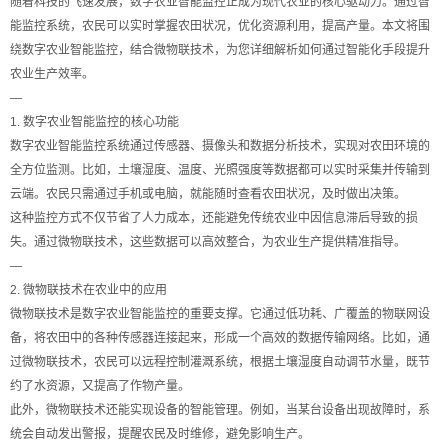
随着科技的飞速发展，数字农业智能监控正成为现代农业的核心驱动力。通过智
能监控系统，农民可以实时掌握农田状况，优化资源利用，提高产量。本文将围
绕数字农业智能监控，结合微物联技术，为您详细解析如何通过智能化手段提升
农业生产效率。
—
1. 数字农业智能监控的核心功能
数字农业智能监控系统通过传感器、摄像头和数据分析技术，实现对农田环境的
全方位监测。比如，土壤湿度、温度、光照强度等数据都可以实时采集并传输到
云端。农民只需通过手机或电脑，就能随时查看农田状况，及时做出决策。
这种监控方式不仅节省了人力成本，还能避免传统农业中因信息滞后导致的损
失。通过微物联技术，这些数据可以高效整合，为农业生产提供精准指导。
—
2. 微物联技术在农业中的应用
微物联技术是数字农业智能监控的重要支撑。它通过低功耗、广覆盖的物联网设
备，将农田中的各种传感器连接起来，形成一个高效的数据传输网络。比如，通
过微物联技术，农民可以远程控制灌溉系统，根据土壤湿度自动调节水量，既节
约了水资源，又提高了作物产量。
此外，微物联技术还能实现设备的智能管理。例如，当某台设备出现故障时，系
统会自动发出警报，提醒农民及时维修，避免影响生产。