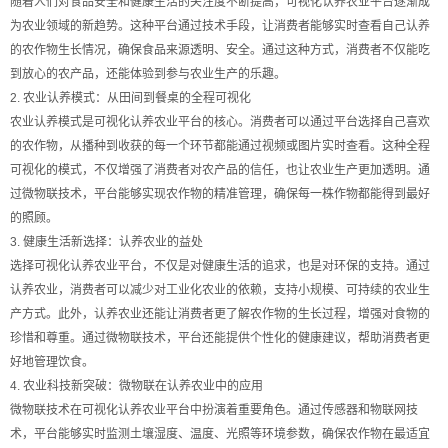
随着人们对食品安全和健康生活的关注度不断提高，可视化认养农业平台逐渐成
为农业领域的新趋势。这种平台通过技术手段，让消费者能够实时查看自己认养
的农作物生长情况，确保食品来源透明、安全。通过这种方式，消费者不仅能吃
到放心的农产品，还能体验到参与农业生产的乐趣。
2. 农业认养模式：从田间到餐桌的全程可视化
农业认养模式是可视化认养农业平台的核心。消费者可以通过平台选择自己喜欢
的农作物，从播种到收获的每一个环节都能通过视频或图片实时查看。这种全程
可视化的模式，不仅增强了消费者对农产品的信任，也让农业生产更加透明。通
过微物联技术，平台能够实现农作物的精准管理，确保每一株作物都能得到最好
的照顾。
3. 健康生活新选择：认养农业的益处
选择可视化认养农业平台，不仅是对健康生活的追求，也是对环保的支持。通过
认养农业，消费者可以减少对工业化农业的依赖，支持小规模、可持续的农业生
产方式。此外，认养农业还能让消费者更了解农作物的生长过程，增强对食物的
珍惜和尊重。通过微物联技术，平台还能提供个性化的健康建议，帮助消费者更
好地管理饮食。
4. 农业科技新突破：微物联在认养农业中的应用
微物联技术在可视化认养农业平台中扮演着重要角色。通过传感器和物联网技
术，平台能够实时监测土壤湿度、温度、光照等环境参数，确保农作物在最适宜