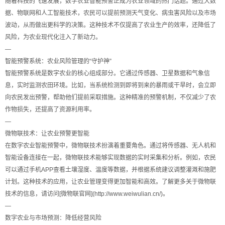
随着科技的飞速发展，数字农业智能预警正成为农业领域的热门话题。通过大数
据、物联网和人工智能技术，农民可以提前预测天气变化、病虫害风险以及市场
波动，从而做出更科学的决策。这种技术不仅提高了农业生产的效率，还降低了
风险，为农业现代化注入了新动力。
—
智能预警系统：农业风险管理的“守护神”
智能预警系统是数字农业的核心组成部分。它通过传感器、卫星数据和气象信
息，实时监测农田环境。比如，当系统检测到即将到来的暴雨或干旱时，会立即
向农民发出预警，帮助他们提前采取措施。这种精准的预警机制，不仅减少了农
作物损失，还提高了资源利用率。
—
微物联技术：让农业预警更智能
在数字农业智能预警中，微物联技术扮演着重要角色。通过将传感器、无人机和
智能设备连接在一起，微物联技术能够实现数据的实时采集和分析。例如，农民
可以通过手机APP查看土壤湿度、温度等数据，并根据系统建议调整灌溉和施肥
计划。这种技术的应用，让农业管理变得更加智能和高效。了解更多关于微物联
技术的信息，请访问[微物联官网](http://www.weiwulian.cn/)。
—
数字农业与市场预测：降低经营风险