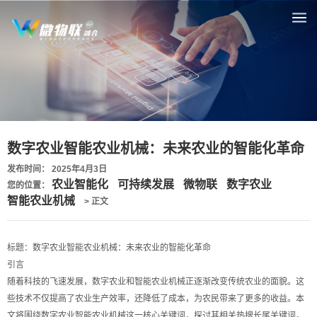
数字农业智能农业机械：未来农业的智能化革命
发布时间： 2025年4月3日
农业智能化
可持续发展
微物联
数字农业
您的位置：
智能农业机械
> 正文
标题：数字农业智能农业机械：未来农业的智能化革命
引言
随着科技的飞速发展，数字农业和智能农业机械正逐渐改变传统农业的面貌。这
些技术不仅提高了农业生产效率，还降低了成本，为农民带来了更多的收益。本
文将围绕数字农业智能农业机械这一核心关键词，探讨其相关热搜长尾关键词，