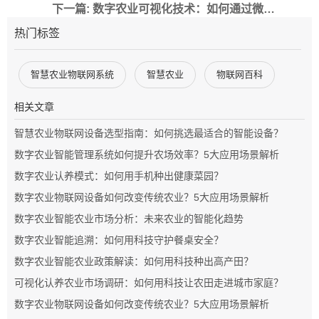
下一篇: 数字农业可视化技术：如何通过微物联提升农业生产效率？
热门标签
智慧农业物联网系统
智慧农业
物联网百科
相关文章
智慧农业物联网设备选型指南：如何挑选最适合的智能设备？
数字农业智能管理系统如何提升农场效率？5大应用场景解析
数字农业认养模式：如何用手机种出健康菜园？
数字农业物联网设备如何改变传统农业？5大应用场景解析
数字农业智能农业市场分析：未来农业的智能化趋势
数字农业智能追溯：如何用科技守护餐桌安全？
数字农业智能农业政策解读：如何用科技种出高产田？
可视化认养农业市场调研：如何用科技让农田走进城市家庭？
数字农业物联网设备如何改变传统农业？5大应用场景解析