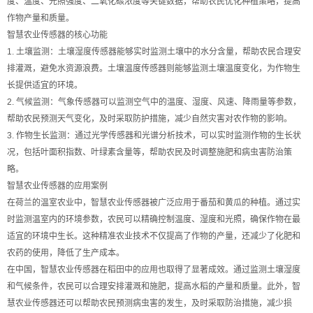
度、温度、光照强度、二氧化碳浓度等关键数据，帮助农民优化种植策略，提高
作物产量和质量。
智慧农业传感器的核心功能
1. 土壤监测：土壤湿度传感器能够实时监测土壤中的水分含量，帮助农民合理安
排灌溉，避免水资源浪费。土壤温度传感器则能够监测土壤温度变化，为作物生
长提供适宜的环境。
2. 气候监测：气象传感器可以监测空气中的温度、湿度、风速、降雨量等参数，
帮助农民预测天气变化，及时采取防护措施，减少自然灾害对农作物的影响。
3. 作物生长监测：通过光学传感器和光谱分析技术，可以实时监测作物的生长状
况，包括叶面积指数、叶绿素含量等，帮助农民及时调整施肥和病虫害防治策
略。
智慧农业传感器的应用案例
在荷兰的温室农业中，智慧农业传感器被广泛应用于番茄和黄瓜的种植。通过实
时监测温室内的环境参数，农民可以精确控制温度、湿度和光照，确保作物在最
适宜的环境中生长。这种精准农业技术不仅提高了作物的产量，还减少了化肥和
农药的使用，降低了生产成本。
在中国，智慧农业传感器在稻田中的应用也取得了显著成效。通过监测土壤湿度
和气候条件，农民可以合理安排灌溉和施肥，提高水稻的产量和质量。此外，智
慧农业传感器还可以帮助农民预测病虫害的发生，及时采取防治措施，减少损