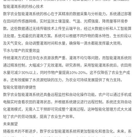
智能灌溉系统的核心技术
数字农业智能灌溉系统的核心在于其精准的数据采集与分析能力。系统通过部署
在田间的传感器网络，实时监测土壤湿度、气温、光照强度、降雨量等环境参
数。这些数据通过无线传输技术上传至云端平台，经过大数据分析和人工智能算
法处理，生成最优的灌溉方案。系统可以根据不同作物的需水特性、生长阶段以
及天气变化，自动调整灌溉时间和水量，确保每一滴水都能发挥最大效用。
节水与增产的双重效益
传统灌溉方式往往存在水资源浪费严重、灌溉不均匀等问题，而智能灌溉系统则
通过精准控制，大幅减少了无效灌溉。研究表明，采用智能灌溉系统后，农田用
水量可减少30%以上，同时作物产量提高10%-20%。这不仅降低了农业生产成
本，还有效缓解了水资源短缺的压力，为农业可持续发展提供了有力支持。
智能化管理的便捷性
数字农业智能灌溉系统还具备远程监控和自动化操作功能。农户可以通过手机或
电脑实时查看农田的灌溉状态，并根据系统建议进行远程控制。系统还支持自动
化灌溉模式，无需人工干预即可完成整个灌溉过程。这种智能化管理方式大大减
轻了农户的劳动强度，提高了农业生产效率。
未来展望
随着技术的不断进步，数字农业智能灌溉系统将更加智能化和普及化。未来，系