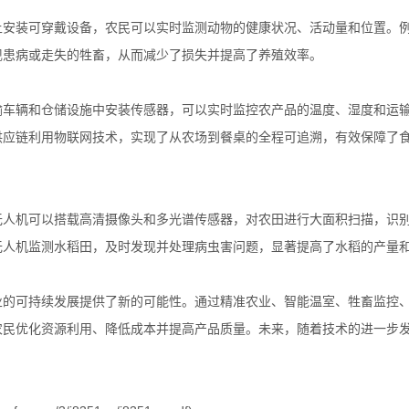
上安装可穿戴设备，农民可以实时监测动物的健康状况、活动量和位置。
现患病或走失的牲畜，从而减少了损失并提高了养殖效率。
输车辆和仓储设施中安装传感器，可以实时监控农产品的温度、湿度和运
供应链利用物联网技术，实现了从农场到餐桌的全程可追溯，有效保障了
无人机可以搭载高清摄像头和多光谱传感器，对农田进行大面积扫描，识
无人机监测水稻田，及时发现并处理病虫害问题，显著提高了水稻的产量
业的可持续发展提供了新的可能性。通过精准农业、智能温室、牲畜监控
农民优化资源利用、降低成本并提高产品质量。未来，随着技术的进一步