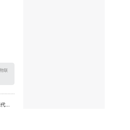
T物联
下一篇: 可视化认养农业管理系统：现代农业的新引擎