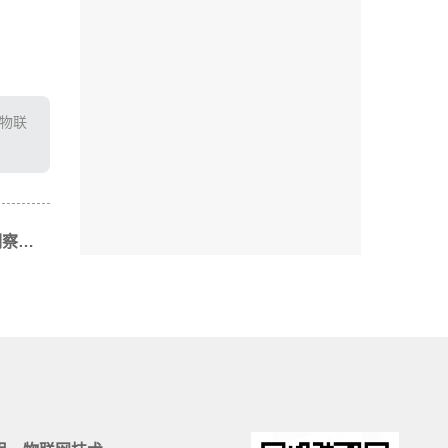
T物联
下一篇: 可视化认养农业市场调研：洞察未来农业新趋势