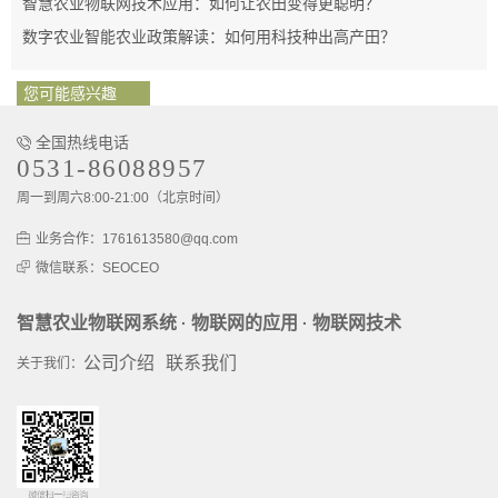
智慧农业物联网技术应用：如何让农田变得更聪明？
数字农业智能农业政策解读：如何用科技种出高产田？
您可能感兴趣
全国热线电话
0531-86088957
周一到周六8:00-21:00（北京时间）
业务合作：1761613580@qq.com
微信联系：SEOCEO
智慧农业物联网系统
物联网的应用
物联网技术
·
·
公司介绍
联系我们
关于我们：