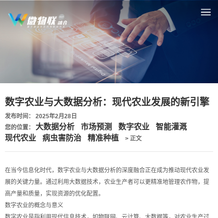
数字农业与大数据分析：现代农业发展的新引擎
发布时间： 2025年2月28日
大数据分析
市场预测
数字农业
智能灌溉
您的位置：
现代农业
病虫害防治
精准种植
> 正文
在当今信息化时代，数字农业与大数据分析的深度融合正在成为推动现代农业发
展的关键力量。通过利用大数据技术，农业生产者可以更精准地管理农作物，提
高产量和质量，实现资源的优化配置。
数字农业的概念与意义
数字农业是指利用现代信息技术，如物联网、云计算、大数据等，对农业生产过