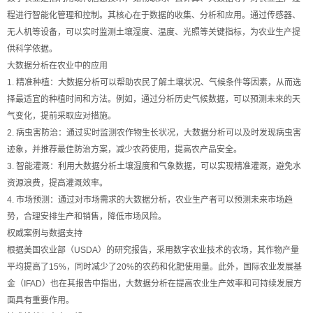
程进行智能化管理和控制。其核心在于数据的收集、分析和应用。通过传感器、
无人机等设备，可以实时监测土壤湿度、温度、光照等关键指标，为农业生产提
供科学依据。
大数据分析在农业中的应用
1. 精准种植：大数据分析可以帮助农民了解土壤状况、气候条件等因素，从而选
择最适宜的种植时间和方法。例如，通过分析历史气候数据，可以预测未来的天
气变化，提前采取应对措施。
2. 病虫害防治：通过实时监测农作物生长状况，大数据分析可以及时发现病虫害
迹象，并推荐最佳防治方案，减少农药使用，提高农产品安全。
3. 智能灌溉：利用大数据分析土壤湿度和气象数据，可以实现精准灌溉，避免水
资源浪费，提高灌溉效率。
4. 市场预测：通过对市场需求的大数据分析，农业生产者可以预测未来市场趋
势，合理安排生产和销售，降低市场风险。
权威案例与数据支持
根据美国农业部（USDA）的研究报告，采用数字农业技术的农场，其作物产量
平均提高了15%，同时减少了20%的农药和化肥使用量。此外，国际农业发展基
金（IFAD）也在其报告中指出，大数据分析在提高农业生产效率和可持续发展方
面具有重要作用。